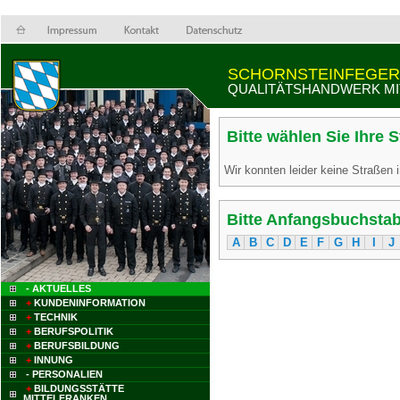
SCHORNSTEINFEGER
QUALITÄTSHANDWERK MI
Bitte wählen Sie Ihre 
Wir konnten leider keine Straßen i
Bitte Anfangsbuchstab
A
B
C
D
E
F
G
H
I
J
- AKTUELLES
+
KUNDENINFORMATION
+
TECHNIK
+
BERUFSPOLITIK
+
BERUFSBILDUNG
+
INNUNG
- PERSONALIEN
+
BILDUNGSSTÄTTE
MITTELFRANKEN