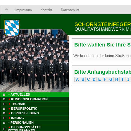
SCHORNSTEINFEGER
QUALITÄTSHANDWERK MI
Bitte wählen Sie Ihre 
Wir konnten leider keine Straßen i
Bitte Anfangsbuchstab
A
B
C
D
E
F
G
H
I
J
- AKTUELLES
+
KUNDENINFORMATION
+
TECHNIK
+
BERUFSPOLITIK
+
BERUFSBILDUNG
+
INNUNG
- PERSONALIEN
+
BILDUNGSSTÄTTE
MITTELFRANKEN