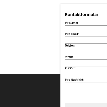
Schornsteinfe
Kontaktformular
Ihr Name:
Ihre Email:
Über den z
Informatio
Telefon:
Straße:
Impressum
PLZ Ort:
Ihre Nachricht: